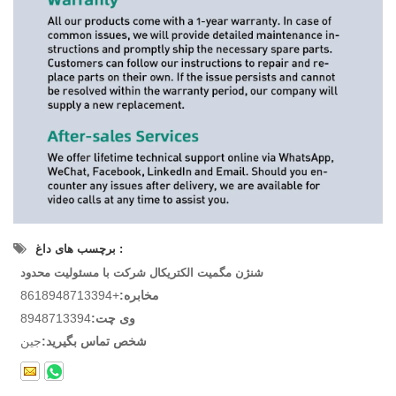
برچسب های داغ :
شنژن مگمیت الکتریکال شرکت با مسئولیت محدود
مخابره:
+8618948713394
وی چت:
8948713394
شخص تماس بگیرید:
جین