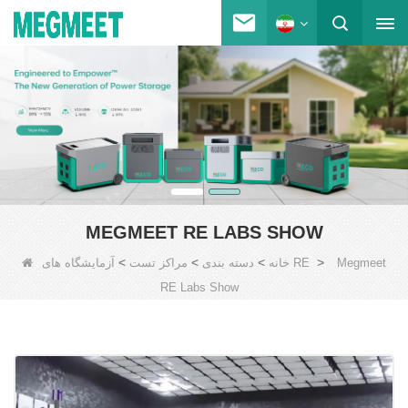
MEGMEET RE LABS SHOW
>
>
>
>
Megmeet
آزمایشگاه های RE
خانه
دسته بندی
مراکز تست
RE Labs Show