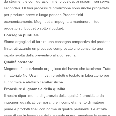
da strumenti e configurazioni meno costosi, ai risparmi sui servizi
secondari. O
I tuoi processi di produzione sono
Anche
progettato
per produrre breve e lungo periodo
Prodotti finiti
economicamente.
Megmeet
si impegna a mantenere il tuo
progetto sul budget o sotto il budget.
Consegna puntuale
Siamo orgogliosi di fornire una consegna tempestiva del prodotto
finito, utilizzando un processo comprovato che consente una
rapida svolta dalla preventivo alla consegna.
Qualità costante
Megmeet è eccezionale orgoglioso del lavoro che facciamo.
Tutto
il
materiale
Noi
Usa in
i nostri prodotti
è testato in laboratorio per
l'uniformità e
elettrico
caratteristiche.
Procedure di garanzia della qualità
Il nostro dipartimento di garanzia della qualità è presidiato da
ingegneri qualificati per garantire il completamento di materie
prime e prodotti finali con norme di qualità pertinenti. Le attività
sono divise in ispezione delle materie prime, ispezione in corso e