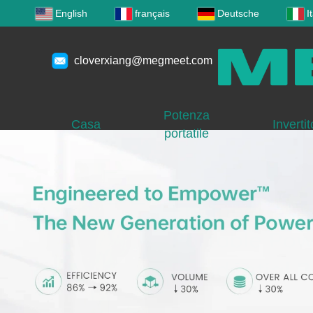
English
français
Deutsche
I
cloverxiang@megmeet.com
Potenza
Casa
Invertit
portatile