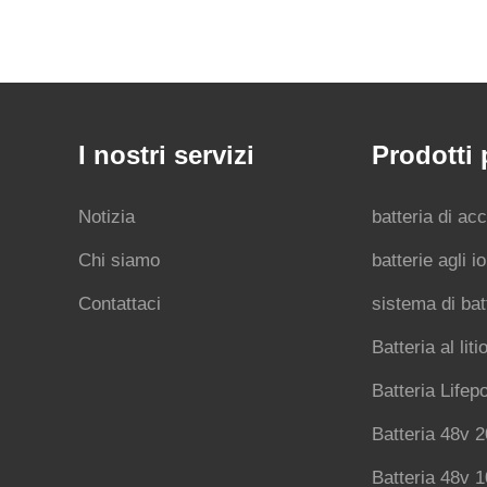
I nostri servizi
Prodotti 
Notizia
batteria di ac
Chi siamo
batterie agli ion
Contattaci
sistema di bat
Batteria al lit
Batteria Lifep
Batteria 48v 2
Batteria 48v 1