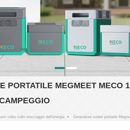
E PORTATILE MEGMEET MECO 
L CAMPEGGIO
>
vi video sullo stoccaggio dell'energia
Generatore solare portatile Megm