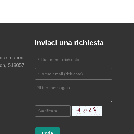
Inviaci una richiesta
Information
en, 518057,
Invia