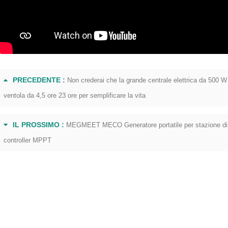
Perché scegliere Megmeet come fornitore di centrali elettriche portatili
PRECEDENTE :
Non crederai che la grande centrale elettrica da 500 W
2023-03-17 18:19:29
ventola da 4,5 ore 23 ore per semplificare la vita
2025-02-14 13:48:34
ziare i marchi: perché scegliere
Come mantenere e mantene
eet come fornitore di centrali
IL PROSSIMO :
MEGMEET MECO Generatore portatile per stazione di
correttamente l'inverter solare 
che portatili Leader nel campo delle
controller MPPT
risolvere efficacemente i probl
luzioni energetiche innovative