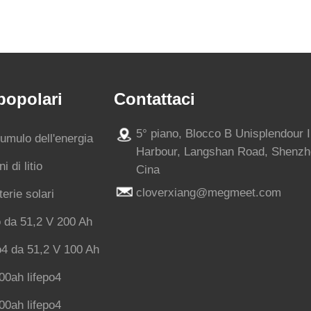
popolari
Contattaci
5° piano, Blocco B Unisplendour 
cumulo dell'energia
Harbour, Langshan Road, Shenzh
i di litio
Cina
cloverxiang@megmeet.com
terie solari
io da 51,2 V 200 Ah
o4 da 51,2 V 100 Ah
00ah lifepo4
00ah lifepo4