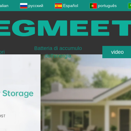
talian
русский
Español
português
Batteria di accumulo
ori
video
dell'energia