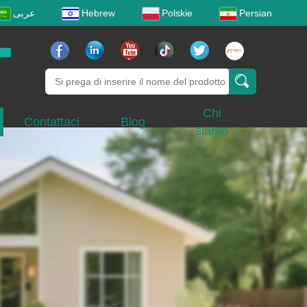
عربى
Hebrew
Polskie
Persian
Chi
Contattaci
Blog
siamo