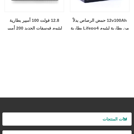
12v100Ah حمض الرصاص بدلاً
12.8 فولت 100 أمبير بطارية
من بطارية ليثيوم Lifepo4 بطارية
ليثيوم فوسفات الحديد 200 أمبير
ليثيوم فوسفات الحديد دورة عميقة
بطاريات أيون حزمة مع التطبيق
النظام الشمسي المنزلي
شاشة الكريستال السائل لبطارية
تخزين الطاقة الشمسية
فئات المنتجات