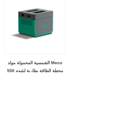
Meco الشمسية المحمولة مولد
محطة الطاقة بطارية ليثيوم 500
واط السفر في الهواء الطلق RV
التخييم مع لوحة تحكم MPPT