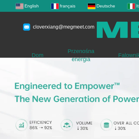
English
français
Deutsche
I
cloverxiang@megmeet.com
Przenośna
Dom
Falownik
energia