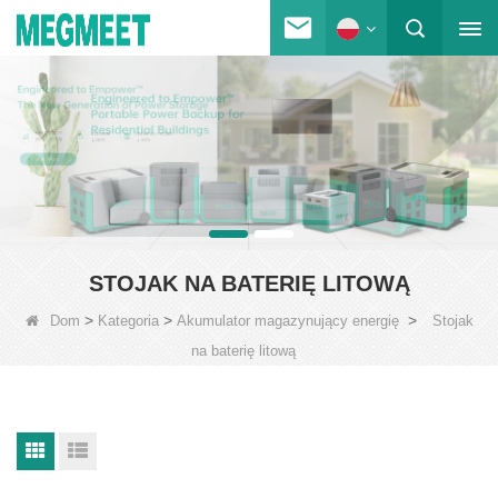
STOJAK NA BATERIĘ LITOWĄ
>
>
>
Dom
Kategoria
Akumulator magazynujący energię
Stojak
na baterię litową