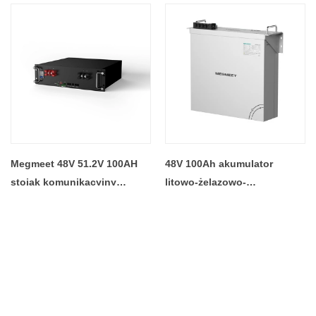
Megmeet 48V 51.2V 100AH ​​
48V 100Ah akumulator
stojak komunikacyjny
litowo-żelazowo-
bateria litowa słoneczna
fosforanowy zamiennik
bateria litowa o długiej
kwasu ołowiowego Lifepo4
żywotności akumulator
akumulator do słonecznego
litowy o głębokim cyklu
systemu magazynowania