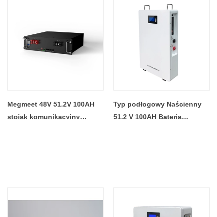
Megmeet 48V 51.2V 100AH ​​
Typ podłogowy Naścienny
stojak komunikacyjny
51,2 V 100AH ​​Bateria
bateria litowa słoneczna
słoneczna Lifepo4 Bateria
bateria litowa o długiej
litowa 48 V 100 Ah do
żywotności akumulator
systemu magazynowania
litowy o głębokim cyklu
energii słonecznej