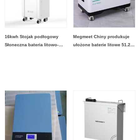
16kwh Stojak podłogowy
Megmeet Chiny produkuje
Słoneczna bateria litowo-
ułożone baterie litowe 51,2 V
jonowa 51.2V314ah Lifepo4
100 Ah Baterie fosforanowe
Akumulator do fabryki
żelaza Bateria Lifepo4
akumulatorów do
Bateria słoneczna do
magazynowania energii
domowego układu
słonecznej
słonecznego