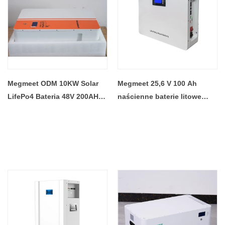
Megmeet ODM 10KW Solar
Megmeet 25,6 V 100 Ah
LifePo4 Bateria 48V 200AH
naścienne baterie litowe
Fosforan litowo -żelazowy
Energia słoneczna Bateria
akumulator słoneczny
do przechowywania energii
akumulator fabryczny
w gospodarstwie domowym
fabrycznie cena hurtowa
cena hurtowa