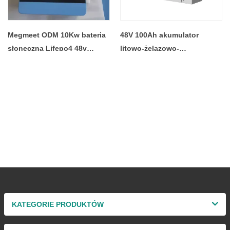
Megmeet ODM 10Kw bateria
48V 100Ah akumulator
słoneczna Lifepo4 48v
litowo-żelazowo-
100Ah 51.2v bateria litowo-
fosforanowy zamiennik
żelazowo-fosforanowa
kwasu ołowiowego Lifepo4
bateria słoneczna
akumulator do słonecznego
akumulatorowa cena
systemu magazynowania
hurtowa
KATEGORIE PRODUKTÓW