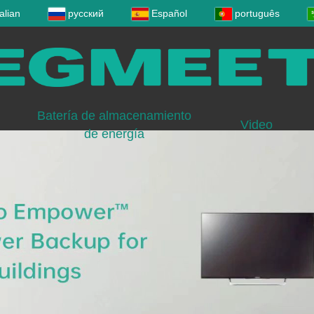
talian
русский
Español
português
Batería de almacenamiento
Video
de energía