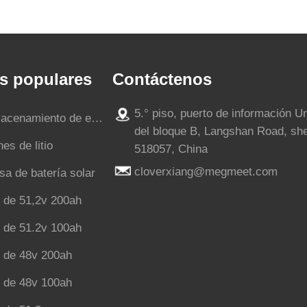
s populares
Contáctenos
5.° piso, puerto de información U
batería de almacenamiento de energía
del bloque B, Langshan Road, sh
es de litio
518057, China
cloverxiang@megmeet.com
sa de batería solar
io de 51,2v 200ah
4 de 51.2v 100ah
4 de 48v 200ah
4 de 48v 100ah