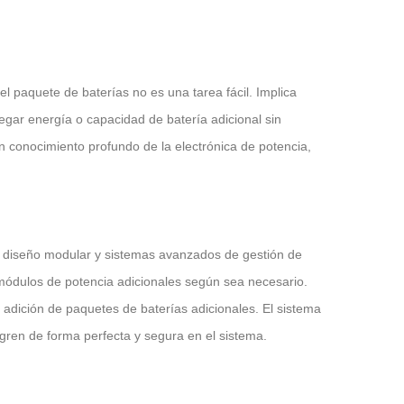
l paquete de baterías no es una tarea fácil. Implica
egar energía o capacidad de batería adicional sin
n conocimiento profundo de la electrónica de potencia,
En la actualidad, las centrales portátiles han revolucionado la accesibilidad energética
de diseño modular y sistemas avanzados de gestión de
2023-05-08 15:36:11
Cómo mantener adecuadamente y mantener el inversor solar para solucionar eficazmente los problemas
módulos de potencia adicionales según sea necesario.
Protecciones de circuitos múltiples del
14 13:48:34
a adición de paquetes de baterías adicionales. El sistema
inversor bidireccional de alta densidad de
gren de forma perfecta y segura en el sistema.
 adecuadamente y
potencia 300W-600W
versor solar para
mente los problemas