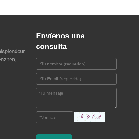
Envíenos una
consulta
nisplendour
enzhen,