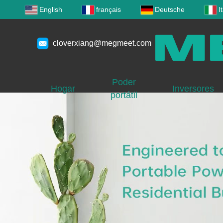
English
français
Deutsche
I
cloverxiang@megmeet.com
Poder
Hogar
Inversores
portátil