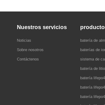
Nuestros servicios
producto
Noticias
Sobre nosotros
baterías de ion
Contáctenos
sistema de ca
batería de lit
batería lifepo
batería lifepo
batería lifepo