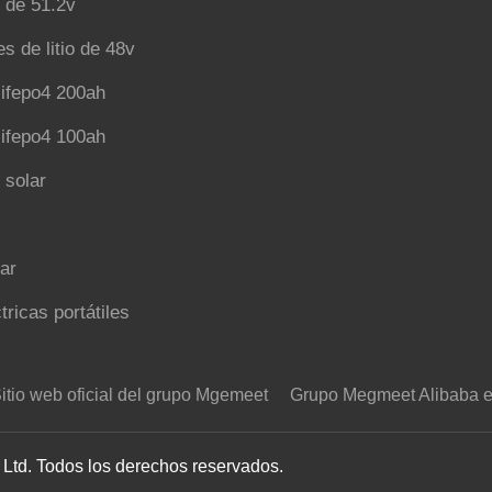
4 de 51.2v
es de litio de 48v
lifepo4 200ah
lifepo4 100ah
o solar
ar
tricas portátiles
itio web oficial del grupo Mgemeet
Grupo Megmeet Alibaba en
Ltd. Todos los derechos reservados.