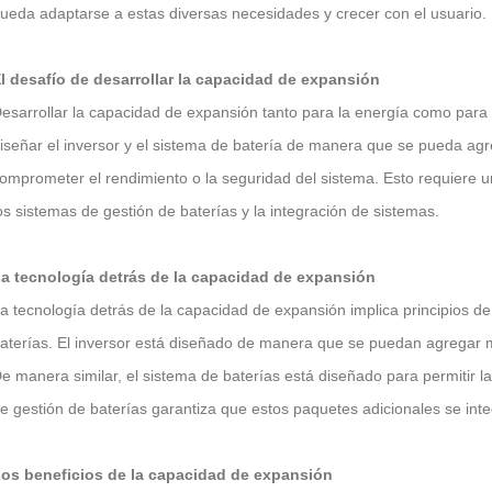
ueda adaptarse a estas diversas necesidades y crecer con el usuario.
l desafío de desarrollar la capacidad de expansión
esarrollar la capacidad de expansión tanto para la energía como para e
iseñar el inversor y el sistema de batería de manera que se pueda agr
omprometer el rendimiento o la seguridad del sistema. Esto requiere u
os sistemas de gestión de baterías y la integración de sistemas.
a tecnología detrás de la capacidad de expansión
a tecnología detrás de la capacidad de expansión implica principios 
Por qué elegir Megmeet como su proveedor de centrales eléctricas portátiles
2023-03-17 18:19:29
aterías. El inversor está diseñado de manera que se puedan agregar 
2025-02-
e manera similar, el sistema de baterías está diseñado para permitir l
Empoderando a las marcas: por qué
e gestión de baterías garantiza que estos paquetes adicionales se inte
Cómo mantener
elegir Megmeet como su proveedor de
mantener el in
centrales eléctricas portátiles Liderando
os beneficios de la capacidad de expansión
solucionar eficaz
la carga en soluciones energéticas