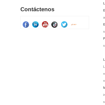
L
Contáctenos
E
a
s
P
s
L
L
r
r
M
i
s