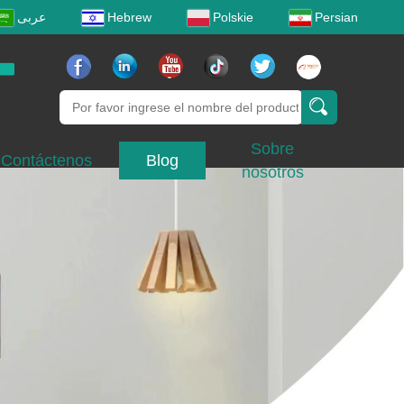
عربى
Hebrew
Polskie
Persian
Sobre
Contáctenos
Blog
nosotros