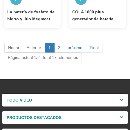
La batería de fosfato de
COLA 1000 plus
hierro y litio Megmeet
generador de batería
Cola 1000Plus de 500 W
estación de energía solar
hace que acampar sea
portátil cargar el teléfono
más seguro
se puede hacer 81 veces
Hogar
Anterior
1
2
próximo
Final
Página actual:1/2 Total 17 elementos
TODO VIDEO
PRODUCTOS DESTACADOS