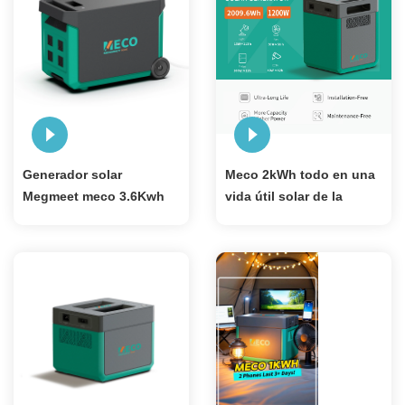
Generador solar
Meco 2kWh todo en una
Megmeet meco 3.6Kwh
vida útil solar de la
Equipado con dos
batería del generador
baterías lifepo4 de
1200W de la central
280AH
eléctrica portátil 8000
ciclos