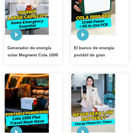
Generador de energía
El banco de energía
solar Megmeet Cola 1000
portátil de gran
Plus 1KWh(vatios-hora)
capacidad Megmeet Cola
para energía de respaldo
1000 Plus 1004Wh puede
en el hogar
alimentar su hogar por
un día