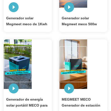
Generador solar
Generador solar
Megmeet meco de 1Kwh
Megmeet meco 500w
con baterías lifepo4 de
1kWh, generadores de
314AH y una vida útil de
energía portátiles con
8000 ciclos
panel solar para el hogar
Generador de energía
MEGMEET MECO
solar portátil MECO para
Generador de estación