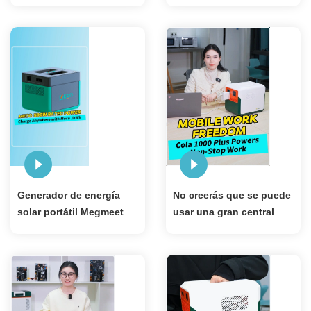
acampar Generador solar
de energía solar portátil
de 1 kWh Puede
1008.4Wh 1000W
alimentar su televisor
LiFePO4 con controlador
MPPT
Generador de energía
No creerás que se puede
solar portátil Megmeet
usar una gran central
Meco 1kWh para
eléctrica de 500 W y 1004
acampar
Wh, secador de pelo,
ventilador de 4,5 h, 23 h,
que hace la vida más
fácil.