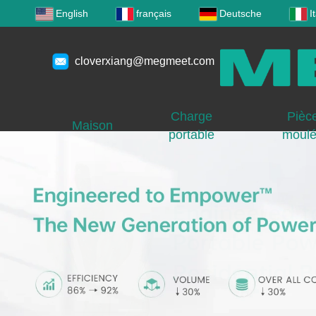
English
français
Deutsche
I
cloverxiang@megmeet.com
Charge
Pièc
Maison
portable
moul