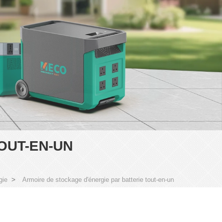
OUT-EN-UN
>
gie
Armoire de stockage d'énergie par batterie tout-en-un