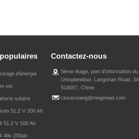
 populaires
Contactez-nous
5ème étage, port d'information du
ockage d'énergie
Unisplendour, Langshan Road, S
um-ion
518057, Chine
cloverxiang@megmeet.com
terie solaire
thium 51,2 V 200 Ah
o4 51,2 V 100 Ah
o4 48v 200ah