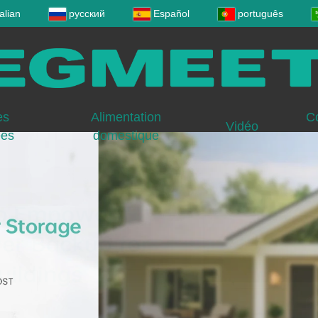
talian
русский
Español
português
es
Alimentation
C
Vidéo
ées
domestique