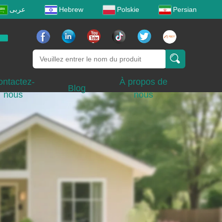
عربى
Hebrew
Polskie
Persian
ontactez-
À propos de
Blog
nous
nous