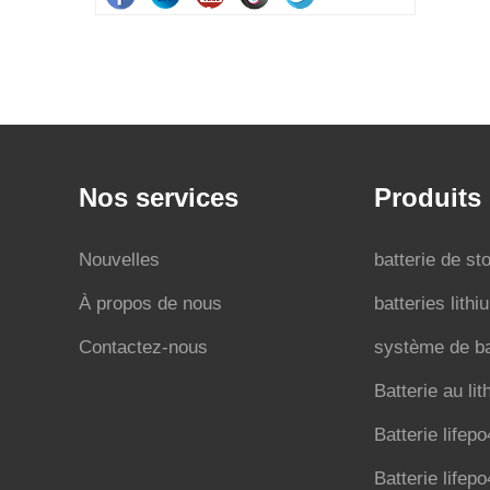
Nos services
Produits
Nouvelles
batterie de st
À propos de nous
batteries lithi
Contactez-nous
système de bat
Batterie au li
Batterie lifep
Batterie lifep