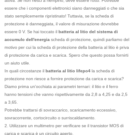
attiva. Se non riesci a riempirlo, deve essere rotto. Potrebbe
essere che i componenti elettronici siano danneggiati o che sia
stato semplicemente ripristinato! Tuttavia, se la scheda di
protezione è danneggiata, il valore di misurazione dovrebbe
essere 0 V. Se hai toccato il
batteria al litio del sistema di
accumulo dell'energia
scheda di protezione, quindi parliamo del
motivo per cui la scheda di protezione della batteria al litio è priva
di protezione da carica e scarica. Spero che questo possa fornirti
un aiuto utile.
In quali circostanze il
batteria al litio lifepo4
la scheda di
protezione non riesce a fornire protezione da carica e scarica?
Diamo prima un'occhiata ai parametri ternari: il litio e il ferro
hanno tensioni che vanno rispettivamente da 2,8 a 4,25 e da 2,5
a 3,65.
Potrebbe trattarsi di sovraccarico, scaricamento eccessivo,
sovracorrente, cortocircuito o surriscaldamento.
2. Utilizzare un multimetro per verificare se il transistor MOS di
carica e scarica è un circuito aperto.