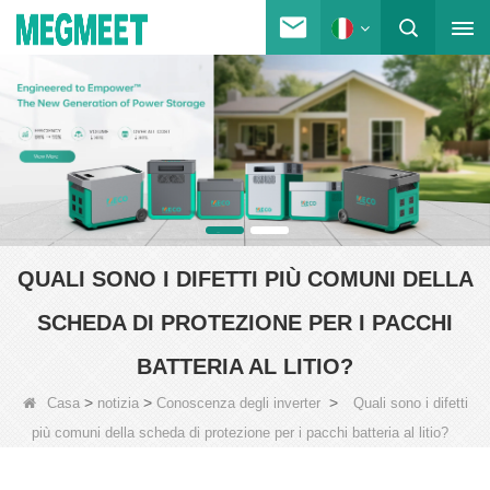
QUALI SONO I DIFETTI PIÙ COMUNI DELLA
SCHEDA DI PROTEZIONE PER I PACCHI
BATTERIA AL LITIO?
>
>
>
Casa
notizia
Conoscenza degli inverter
Quali sono i difetti
più comuni della scheda di protezione per i pacchi batteria al litio?