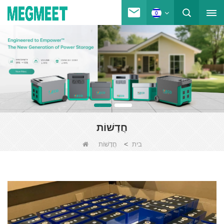
חֲדָשׁוֹת
>
בית
חֲדָשׁוֹת