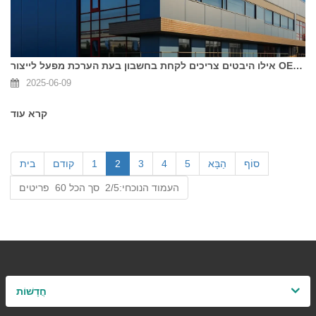
אילו היבטים צריכים לקחת בחשבון בעת ​​הערכת מפעל לייצור OEM מהפך סולארי
2025-06-09
קרא עוד
סוֹף
הַבָּא
5
4
3
2
1
קודם
בית
העמוד הנוכחי:2/5 סך הכל 60 פריטים
חֲדָשׁוֹת