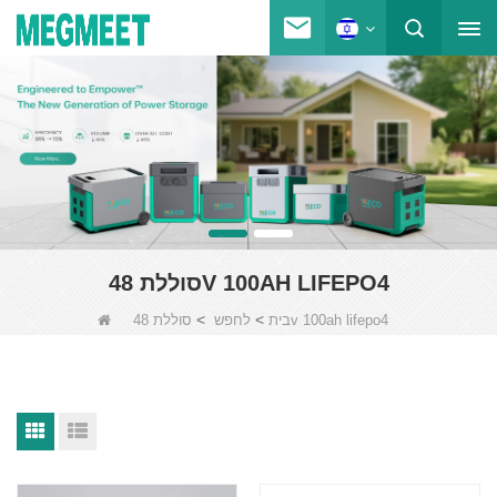
סוללת 48V 100AH LIFEPO4
>
>
סוללת 48v 100ah lifepo4
בית
לחפש