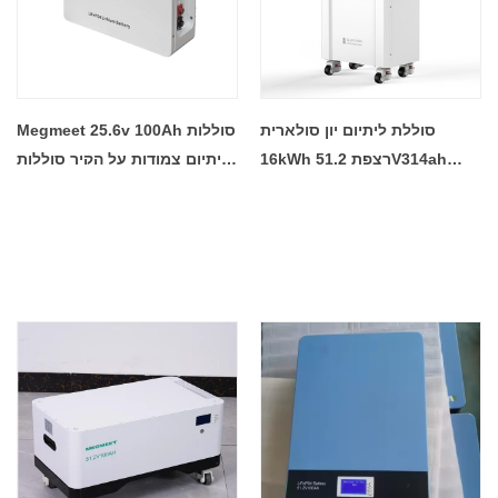
סוללת ליתיום יון סולארית
Megmeet 25.6v 100Ah סוללות
16kWh רצפת 51.2V314ah
ליתיום צמודות על הקיר סוללות
חבילת סוללות Lifepo4 עבור
אנרגיה סולארית לאחסון אנרגיה
מפעל סוללות לאחסון אנרגיה
למערכת אחסון אנרגיה ביתית
סולארית