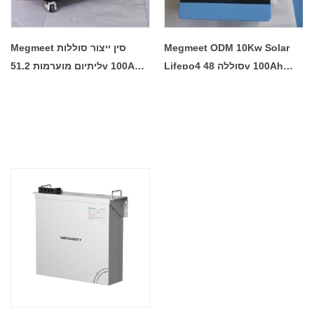
Megmeet ODM 10Kw Solar
Megmeet סין ייצור סוללות
Lifepo4 סוללה 48v 100Ah
ליתיום מוערמות 51.2v 100Ah
51.2v סוללת ליתיום ברזל
ברזל פוספט סוללות Lifepo4
פוספט סולארית נטענת מפעל
סוללה סוללה סולארית לבית
מחיר סיטונאי
מערכת סולארית