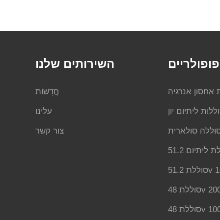
ופולריים
השירותים שלנו
 אחסון אנרגיה
חֲדָשׁוֹת
ללות ליתיום יון
עלינו
וללה סולארית
צור קשר
51.2v
48v 200
48v 100