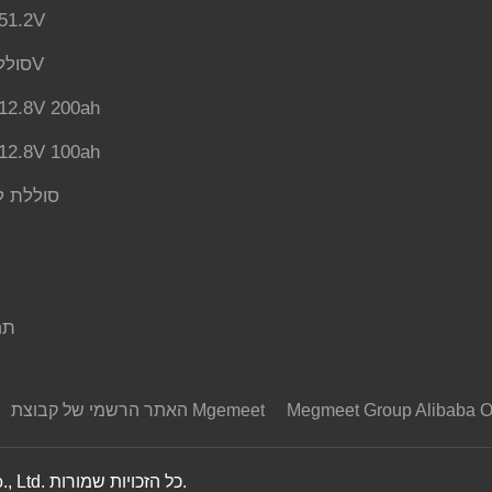
סוללת 2V
סוללת ליתיום יון 48V
סוללת .8V 200ah
סוללת .8V 100ah
סוללת ל
תח
Megmeet Group Alibaba O
האתר הרשמי של קבוצת Mgemeet
זכויות יוצרים © 2022 Shenzhen Megmeet Electrical Co., Ltd. כל הזכויות שמורות.