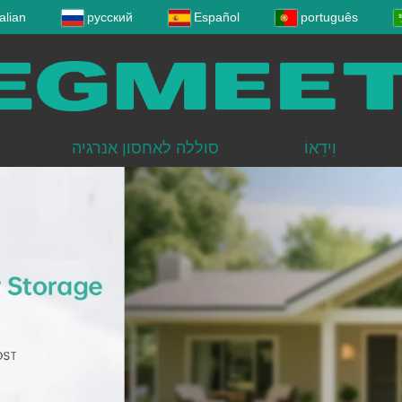
talian
русский
Español
português
וִידֵאוֹ
סוללה לאחסון אנרגיה