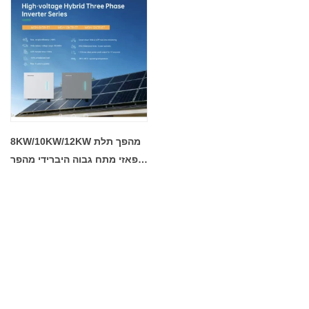
8KW/10KW/12KW מהפך תלת
פאזי מתח גבוה היברידי מהפך
למערכת אנרגיה סולארית