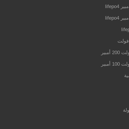
ية
لة