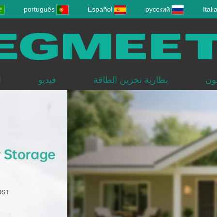
português
Español
русский
Itali
ون
بطارية تخزين الطاقة
فيديو
ا