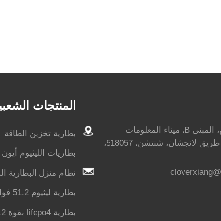
المنتجات الشعبي
الطابق الخامس، المبنى B، ميناء المعلومات
بطارية تخزين الطاقة
Unisplendour، طريق لانجشان، شنتشن، 518057،
بطاريات الليثيوم أيون
cloverxiang
نظام منزل البطارية ا
بطارية ليثيوم 51.2 فولت 200 أمبير