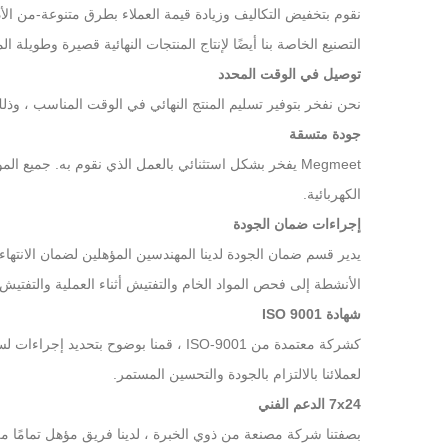
نقوم بتخفيض التكاليف وزيادة قيمة العملاء بطرق متنوعة-من الأدو
التصنيع الخاصة بنا أيضًا لإنتاج المنتجات النهائية قصيرة وطويلة المدى اقتصاديًا. تلتزم Megmeet بالحفاظ ع
توصيل في الوقت المحدد
نحن نفخر بتوفير تسليم المنتج النهائي في الوقت المناسب ، وذل
جودة متسقة
Megmeet يفخر بشكل استثنائي بالعمل الذي نقوم به. جميع 
الكهربائية.
إجراءات ضمان الجودة
يدير قسم ضمان الجودة لدينا المهندسين المؤهلين لضمان الانتهاء 
الأنشطة إلى فحص المواد الخام والتفتيش أثناء العملية والتفتيش ا
شهادة ISO 9001
كشركة معتمدة من ISO-9001 ، قمنا بوضوح 
لعملائنا بالالتزام بالجودة والتحسين المستمر.
7x24 الدعم الفني
بصفتنا شركة مصنعة من ذوي الخبرة ، لدينا فريق مؤهل تمامًا من