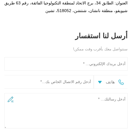
العنوان: الطابق 34، برج الاتحاد لمنطقة التكنولوجيا الفائقة، رقم 63 طريق
شيويفو، منطقة نانشان، شنتشن، 518052، تشين
أرسل لنا استفسار
سنتواصل معك بأقرب وقت ممكن!
هاتف