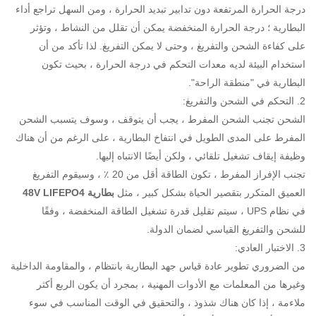
درجة الحرارة المرتفعة دون تدابير تبديد الحرارة ، ومن السهل تراجع أداء
البطارية ؛ درجة الحرارة المنخفضة يمكن أن تقلل من النشاط ، وتؤثر
على كفاءة الشحن والتفريغ ، وحتى لا يمكن التفريغ. لذا تأكد من أن
استخدام البيئة لديه معدات التحكم في درجة الحرارة ، بحيث تكون
البطارية في "منطقة الراحة".
2. التحكم في الشحن والتفريغ:
الشحن تجنب الشحن المفرط ، يجب أن يتوقف ، وسوف يتسبب الشحن
المفرط على المدى الطويل في انتفاخ البطارية ، على الرغم من أن هناك
وظيفة إيقاف تشغيل تلقائي ، ولكن أيضًا الانتباه إليها.
تجنب الإفراز المفرط ، تكون الطاقة أقل من 20 ٪ ، وسيقوم التفريغ
العميق المتكرر بتقصير الحياة بشكل كبير ، مثل
بطارية 48V LIFEPO4
في نظام UPS ، سيتم تقليل قدرة تشغيل الطاقة المنخفضة ، وفقًا
للشحن والتفريغ القياسي لضمان الدولة.
3. الاختبار العادي:
من الضروري تطوير عادة قياس جهد البطارية بانتظام ، والمقاومة الداخلية
وغيرها من المعلمات مع الأدوات المهنية ، بمجرد أن يكون الربع أكثر
ملاءمة ، إذا كان هناك شذوذ ، والتحقيق في الوقت المناسب في سوء