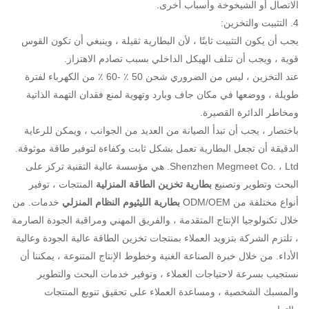
الاتصال أو الشيخوخة وأسباب أخرى.
4. التثبيت والتخزين:
يجب أن يكون التثبيت ثابتًا ، لأن البطارية ثقيلة ، وينبغي أن تكون القوس
قوية ، ويجب أن تتلف الهيكل الداخلي بسبب تصادم الاهتزاز.
عند التخزين ، ليس من الضروري شحن 50 ٪ -60 ٪ من الكهرباء لفترة
طويلة ، ووضعها في مكان جاف وبارد وتهوية لمنع فقدان التهمة الذاتية
ومخاطر الدائرة القصيرة.
باختصار ، يجب أن تبدأ الصيانة من العديد من الجوانب ، ويمكن للرعاية
الدقيقة أن تجعل البطارية تعمل بشكل ثابت وكفاءة لتوفير طاقة موثوقة.
Shenzhen Megmeet Co. ، Ltd. هي مؤسسة عالية التقنية تركز على
البحث وتطوير وتصنيع
بطارية تخزين الطاقة المنزلية
المنتجات ، توفير
أنواع مختلفة من ODM/OEM
بطارية الليثيوم النظام المنزلي
خدمات. من
خلال تكنولوجيا الإنتاج المتقدمة ، والفريق المهني ومراقبة الجودة الصارمة
، تلتزم الشركة بتزويد العملاء بمنتجات تخزين الطاقة عالية الجودة وعالية
الأداء. من خلال خبرة الصناعة الغنية وخطوط الإنتاج المتنوعة ، يمكننا أن
نستجيب بسرعة لاحتياجات العملاء ، وتوفير خدمات البحث والتطوير
والمسبك الشخصية ، ومساعدة العملاء على تحقيق تنويع المنتجات