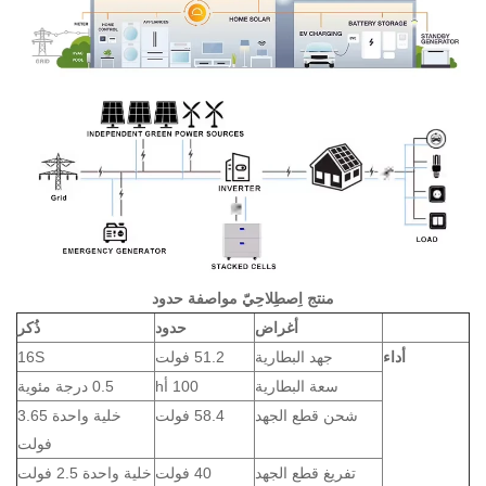
منتج
اِصطِلاحِيّ
مواصفة
حدود
أغراض
حدود
ذُكر
أداء
جهد البطارية
51.2 فولت
16S
سعة البطارية
100 أh
0.5 درجة مئوية
شحن قطع الجهد
58.4 فولت
خلية واحدة 3.65
فولت
تفريغ قطع الجهد
40 فولت
خلية واحدة 2.5 فولت