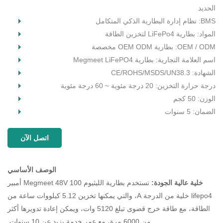
الحديد
BMS: نظام إدارة البطارية الذكي المتكامل
المواد: بطارية LiFePo4 لتخزين الطاقة
OEM / ODM: بطارية OEM ODM مخصصة
اسم العلامة التجارية: بطارية Megmeet LiFePO4
الشهادة: CE/ROHS/MSDS/UN38.3
درجة حرارة التخزين: 20 درجة مئوية ~ 60 درجة مئوية
الوزن: 50 كجم
الضمان: 5 سنوات
اتصل الآن
الوصف الأساسي
خلية عالية الجودة:
تستخدم بطارية الليثيوم Megmeet 48V 100 أمبير
lifepo4 خلية من الدرجة A، والتي يمكنها تخزين 5.12 كيلووات ساعة من
الطاقة، مع طاقة خرج قصوى تبلغ 5120 وات، ويمكن إعادة تدويرها أكثر
من 6000 مرة، مع عمر خدمة يزيد عن 10 سنوات.