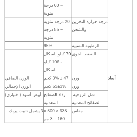
~ 60 درجة
مئوية
درجة حرارة التخزين
-20 درجة مئوية
والشحن
~ 55 درجة
مئوية
الرطوبة النسبية
95%
الضغط الجوي
70 كيلو باسكال
- 106 كيلو
باسكال
أبعاد
وزن
47 ± 3% كجم
الوزن الصافي
وزن
53±3% كجم
الوزن الإجمالي
شل الزوجية:
رذاذ الصفائح
أبيض أسود (اختياري)
الصفائح المعدنية
المعدنية
مقاس
635 × 500 ×
لا يشمل تثبيت يربك
160 ± 3 مم