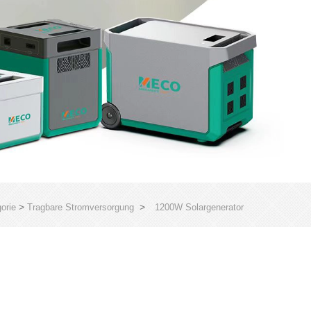
>
>
orie
Tragbare Stromversorgung
1200W Solargenerator