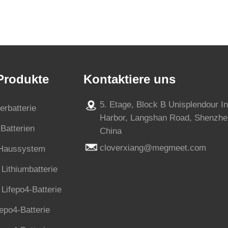
 Produkte
Kontaktiere uns
5. Etage, Block B Unisplendour I
erbatterie
Harbor, Langshan Road, Shenzhe
Batterien
China
cloverxiang@megmeet.com
-Haussystem
Lithiumbatterie
Lifepo4-Batterie
epo4-Batterie