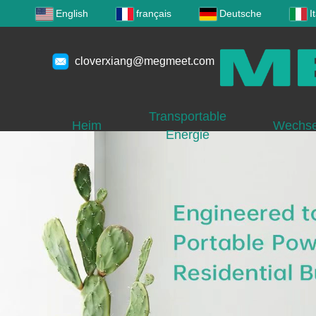
English
français
Deutsche
I
cloverxiang@megmeet.com
Transportable
Heim
Wechsel
Energie