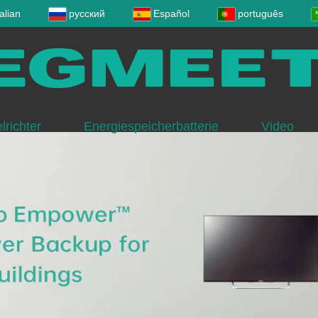
talian
русский
Español
português
richter
Energiespeicherbatterie
Video