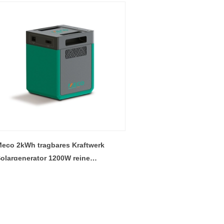
eco 2kWh tragbares Kraftwerk
olargenerator 1200W reine
inuswelle LiFePO4 Energiespeicher
PPT-Controller