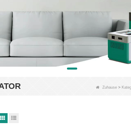
ATOR
>
Zuhause
Kateg