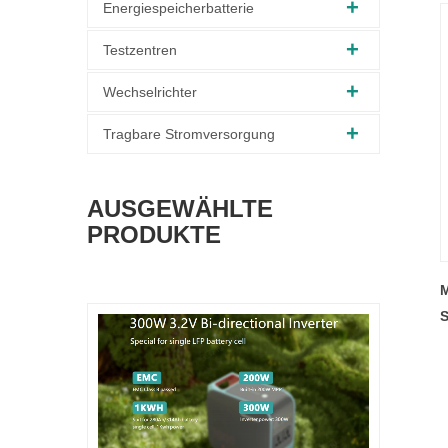
Energiespeicherbatterie
Testzentren
Wechselrichter
Tragbare Stromversorgung
AUSGEWÄHLTE
PRODUKTE
M
S
S
M