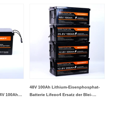
48V 100Ah Lithium-Eisenphosphat-
24V 100Ah
Batterie Lifepo4 Ersatz der Blei-
thium-Ionen-
Säure-Batterie Deep Cycle für
Solarspeichersystem