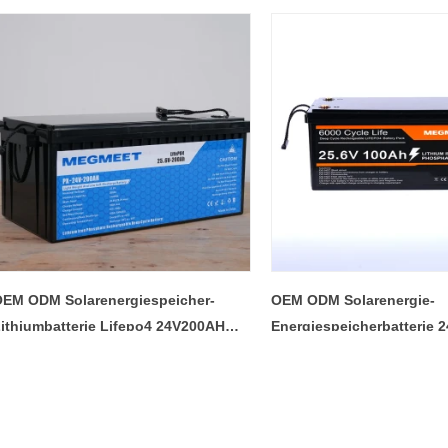
EM ODM Solarenergiespeicher-
OEM ODM Solarenergie-
ithiumbatterie Lifepo4 24V200AH
Energiespeicherbatterie 
ithium-Ionen-Batteriepaket für das
Lifepo4-Batterie Solar-Li
eimsolarsystem
Batteriepaket