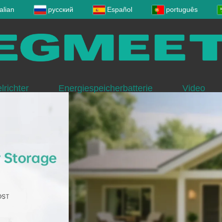
talian
русский
Español
português
richter
Energiespeicherbatterie
Video