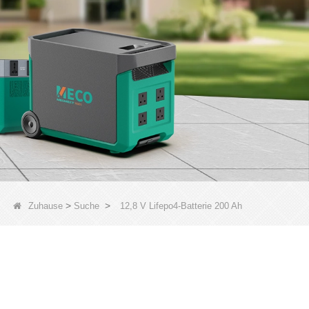
>
>
Zuhause
Suche
12,8 V Lifepo4-Batterie 200 Ah