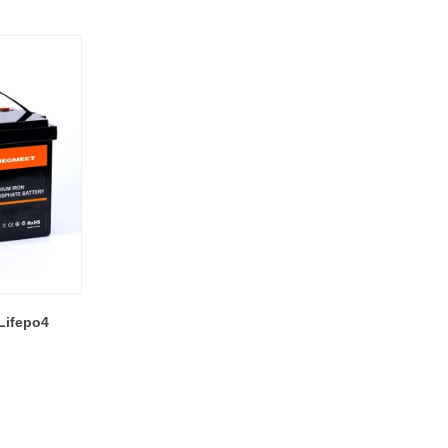
Lifepo4
terie Deep