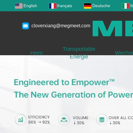
English
français
Deutsche
I
cloverxiang@megmeet.com
Transportable
Heim
Wechsel
Energie