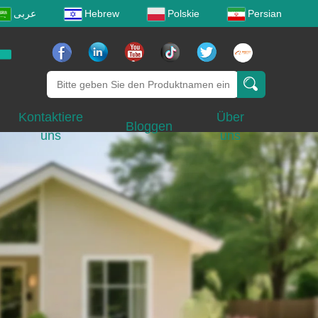
عربى
Hebrew
Polskie
Persian
Kontaktiere
Über
Bloggen
uns
uns