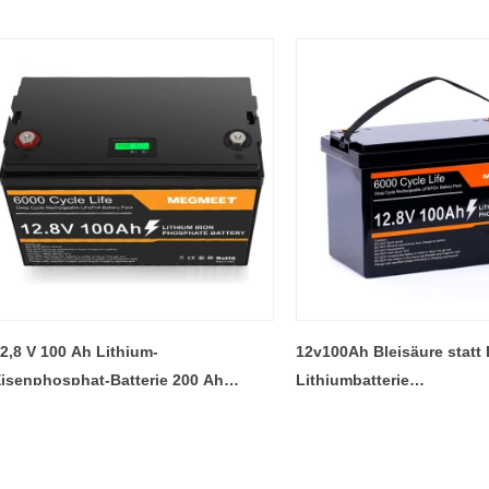
2,8 V 100 Ah Lithium-
12v100Ah Bleisäure statt 
isenphosphat-Batterie 200 Ah
Lithiumbatterie
onenbatterien mit APP-LCD-Display
Lithiumeisenphosphatbat
ür Solarenergie-
Cycle Home Solar System
nergiespeicherbatterie