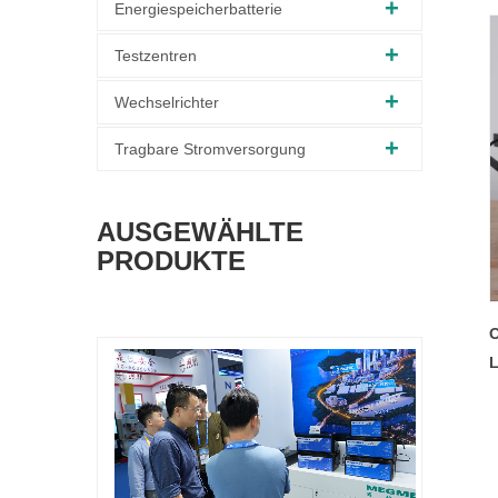
Energiespeicherbatterie
Testzentren
Wechselrichter
Tragbare Stromversorgung
AUSGEWÄHLTE
PRODUKTE
O
L
L
H