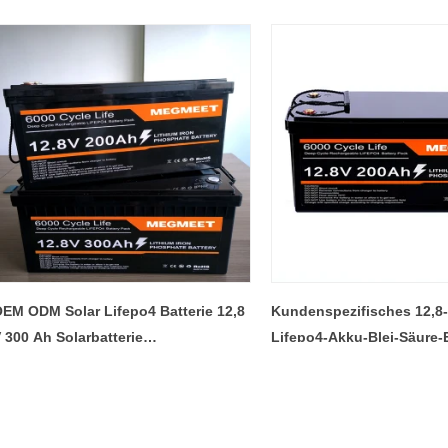
Warum Wählen Sie Megmeet als Ihren tragbaren Kraftwerkslieferant aus?
2023-03-17 18:19:29
2025-02-14 13:48:34
ächtigung von Marken: Warum
Wie man den Solarwechselrichter r
Megmeet als tragbarer
aufrechterhalten und aufrechterhal
erkslieferant wählen? Führung der
effektiv zu beheben
 in innovativen Leistungslösungen
EM ODM Solar Lifepo4 Batterie 12,8
Kundenspezifisches 12,8-
 300 Ah Solarbatterie
Lifepo4-Akku-Blei-Säure-E
iederaufladbare Lithium-
Lithium-Eisen-Phosphat-B
isenphosphat-
Solarspeichersystem
nergiespeicherbatterie