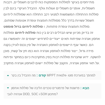
מתייחסים בעיקר לסוללות המספקות כוח לרכבים חשמליים, רכבות
חשמליות, אופניים חשמליים ועגלות גולף. ההבדל העיקרי בינם לבין
סוללות ההתחלה המשמשות למנועי רכב התחלה הוא שסוללות ליתיום
חשמל עשויות בדרך כלל מסוללות חומצות עופרת אטומות שסתום,
.
סוללות חומצות עופרת פתוחות, ו
סוללות ליתיום ברזל פוספט
זה בדיוק מכיוון שיש הבדלים רבים בין כוח
סוללות ליתיום
וסוללות
אחסון אנרגיה שפיתוח תאים ייעודיים לתרחיש יישומים זה יתאפשרו גם
הם. כאשר ענף היישומים לאחסון האנרגיה של סין נכנס לעידן בקנה
מידה גדול, ייצור סוללות לאחסון אנרגיה הוא כמו חץ על קשת, מוכן
להשקה. ידוע שחברות סוללות רבות בסין מתקרבות כיום במחקר ופיתוח
על תאי אחסון אנרגיה, והקצב של סוללות יישום לאחסון אנרגיה מתקרב.
קודם :
מה ההבדל בין בקר MPPT למהפך במערכת פוטו -וולטאית
הַבָּא :
פרשנות של פרמטרים טכניים הליבה של סוללות אחסון
אנרגיה לגבי DOD, SOC ו-SOH מתכוון?