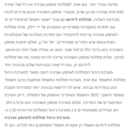
נסיעה עמיד יותר. עם זאת, לסוללות אחסון אנרגיה אין דרישה ישירה
לצפיפות אנרגיה מכיוון שרוב מכשירי אחסון האנרגיה אינם צריכים להזיז.
③ מבחינת העלות,
סוללות ליתיום-יון
עבור יישומי חשמל מתמודדים
עם תחרות ממקורות מסורתיים המונעים על ידי דלק, ואילו סוללות
לאחסון אנרגיה צריכות להתמודד עם תחרות העלויות של טכנולוגיות
ויסות עומס שיא ותדרים מסורתיים. יתר על כן, סולם תחנות אחסון
האנרגיה הוא בדרך כלל ברמת מגה -וואט או אפילו מעל רמת הגיגוואט.
לפיכך, עלות סוללות אחסון האנרגיה צריכה להיות נמוכה מזו של סוללות
ליתיום-יון, וגם דרישות הבטיחות שלהן גבוהות יותר.
מערכת ניהול הסוללות לאחסון אנרגיה דומה מאוד למערכת ניהול
סוללות החשמל. עם זאת, מערכת סוללות החשמל מותקנת ברכב חשמלי
הנע במהירות גבוהה, שיש לה דרישות גבוהות יותר למהירות תגובת
החשמל ומאפייני ההספק של הסוללה, דיוק הערכת SOC ומספר חישובי
הפרמטרים של המדינה. סולם מערכת אחסון האנרגיה הוא גדול ביותר,
ויש הבדלים משמעותיים בין מערכת ניהול הסוללות הריכוזית לבין ה-
.
מערכת ניהול סוללות לאחסון אנרגיה
⑤ סוללות ליתיום חשמל הן מקורות חשמל המספקים כוח לכלים. הם