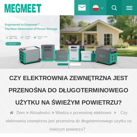
CZY ELEKTROWNIA ZEWNĘTRZNA JEST
PRZENOŚNA DO DŁUGOTERMINOWEGO
UŻYTKU NA ŚWIEŻYM POWIETRZU?
>
>
>
Dom
Aktualności
Wiedza o przenośnej elektrowni
Czy
elektrownia zewnętrzna jest przenośna do długoterminowego użytku na
świeżym powietrzu?